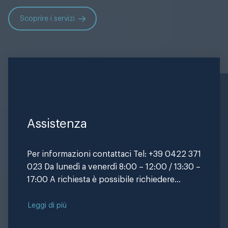
Scoprire i servizi
Assistenza
Per informazioni contattaci Tel: +39 0422 371
023 Da lunedì a venerdì 8:00 – 12:00 / 13:30 –
17:00 A richiesta è possibile richiedere
l’estensione dell’assistenza telefonica fuori
dei normali orari di ufficio. Compila il form
Leggi di più
Compila il modulo di…